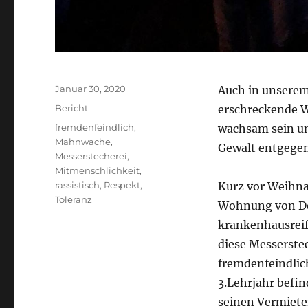
Veröffentlicht
Januar 30, 2020
Auch in unserem
am
Kategorien
Bericht
erschreckende W
Schlagwörter
fremdenfeindlich
,
wachsam sein un
Mahnwache
,
Gewalt entgege
Messerstecherei
,
Mitmenschlichkeit
,
rassistisch
,
Respekt
,
Kurz vor Weihna
Toleranz
Wohnung von Deu
krankenhausreif 
diese Messerstec
fremdenfeindlic
3.Lehrjahr befin
seinen Vermiete