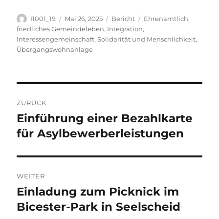
Autor
Veröffentlicht
Kategorien
Schlagwörter
I1001_19
Mai 26, 2025
Bericht
Ehrenamtlich
,
am
friedliches Gemeindeleben
,
Integration
,
Interessengemeinschaft
,
Solidarität und Menschlichkeit
,
Übergangswohnanlage
Beitragsnavigation
ZURÜCK
Einführung einer Bezahlkarte
Vorheriger
Beitrag:
für Asylbewerberleistungen
WEITER
Einladung zum Picknick im
Nächster
Beitrag:
Bicester-Park in Seelscheid