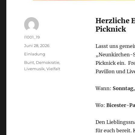
Herzliche 
Picknick
Autor
I1001_19
Veröffentlicht
Juni 28, 2026
Lasst uns gemei
am
Kategorien
Einladung
„Neunkirchen-Se
Schlagwörter
Bunt
,
Demokratie
,
Picknick ein. F
Livemusik
,
Vielfalt
Pavillon und Li
Wann:
Sonntag, 
Wo:
Bicester-Pa
Den Lieblingssna
für euch bereit