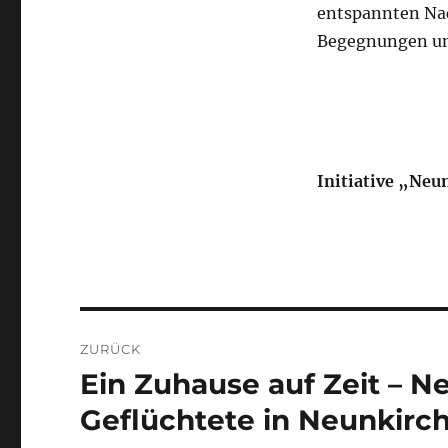
entspannten Nac
Begegnungen und
Initiative „Neu
Beitragsnavigation
ZURÜCK
Ein Zuhause auf Zeit – 
Vorheriger
Beitrag:
Geflüchtete in Neunkirc