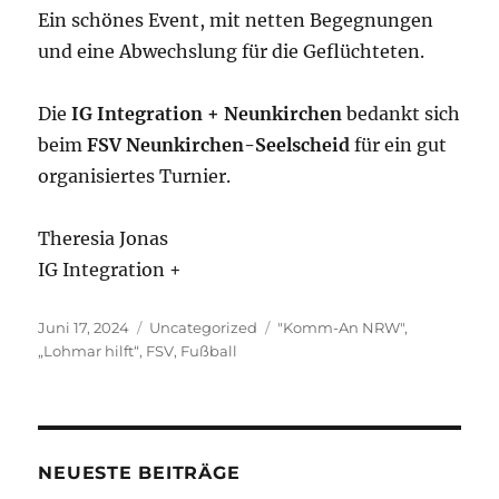
Ein schönes Event, mit netten Begegnungen
und eine Abwechslung für die Geflüchteten.
Die
IG Integration + Neunkirchen
bedankt sich
beim
FSV Neunkirchen-Seelscheid
für ein gut
organisiertes Turnier.
Theresia Jonas
IG Integration +
Veröffentlicht
Kategorien
Schlagwörter
Juni 17, 2024
Uncategorized
"Komm-An NRW"
,
am
„Lohmar hilft“
,
FSV
,
Fußball
NEUESTE BEITRÄGE