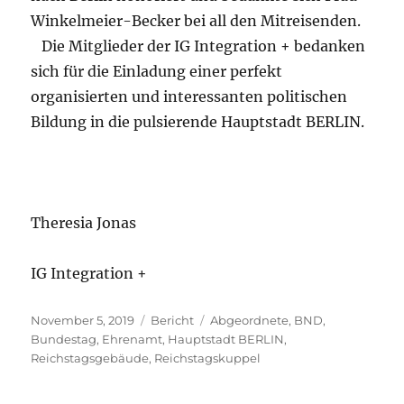
Winkelmeier-Becker bei all den Mitreisenden.
Die Mitglieder der IG Integration + bedanken
sich für die Einladung einer perfekt
organisierten und interessanten politischen
Bildung in die pulsierende Hauptstadt BERLIN.
Theresia Jonas
IG Integration +
Veröffentlicht
Kategorien
Schlagwörter
November 5, 2019
Bericht
Abgeordnete
,
BND
,
am
Bundestag
,
Ehrenamt
,
Hauptstadt BERLIN
,
Reichstagsgebäude
,
Reichstagskuppel