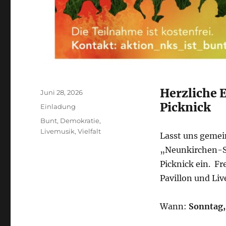
Herzliche 
Veröffentlicht
Juni 28, 2026
am
Picknick
Kategorien
Einladung
Schlagwörter
Bunt
,
Demokratie
,
Livemusik
,
Vielfalt
Lasst uns gemei
„Neunkirchen-Se
Picknick ein. F
Pavillon und Li
Wann:
Sonntag, 