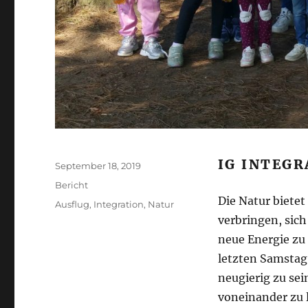
IG INTEG
Veröffentlicht
September 18, 2019
am
Kategorien
Bericht
Die Natur biete
Schlagwörter
Ausflug
,
Integration
,
Natur
verbringen, sic
neue Energie zu
letzten Samstag
neugierig zu sei
voneinander zu l