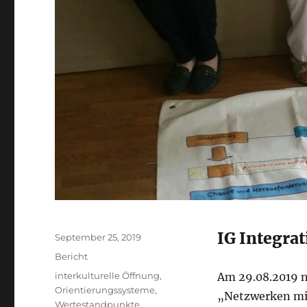
IG Integrat
Veröffentlicht
September 25, 2019
am
Kategorien
Bericht
Schlagwörter
interkulturelle Öffnung
,
Am 29.08.2019 n
Orientierungssysteme
,
„Netzwerken mit
Wertestandpunkte
,