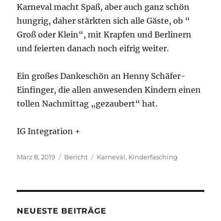
Karneval macht Spaß, aber auch ganz schön
hungrig, daher stärkten sich alle Gäste, ob “
Groß oder Klein“, mit Krapfen und Berlinern
und feierten danach noch eifrig weiter.
Ein großes Dankeschön an Henny Schäfer-
Einfinger, die allen anwesenden Kindern einen
tollen Nachmittag „gezaubert“ hat.
IG Integration +
Veröffentlicht
Kategorien
Schlagwörter
März 8, 2019
Bericht
Karneval
,
Kinderfasching
am
NEUESTE BEITRÄGE