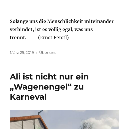
Solange uns die Menschlichkeit miteinander
verbindet, ist es völlig egal, was uns
trennt.
(Ernst Ferstl)
Veröffentlicht
Kategorien
März 25, 2019
Über uns
am
Ali ist nicht nur ein
„Wagenengel“ zu
Karneval