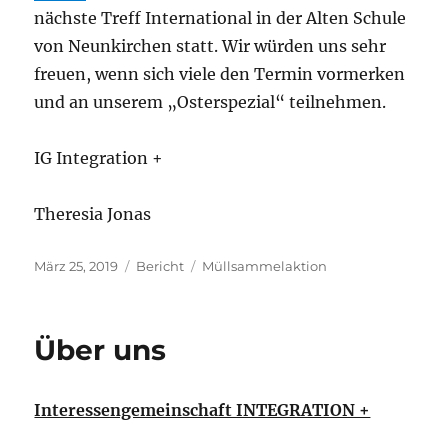
nächste Treff International in der Alten Schule
von Neunkirchen statt. Wir würden uns sehr
freuen, wenn sich viele den Termin vormerken
und an unserem „Osterspezial“ teilnehmen.
IG Integration +
Theresia Jonas
Veröffentlicht
Kategorien
Schlagwörter
März 25, 2019
Bericht
Müllsammelaktion
am
Über uns
Interessengemeinschaft INTEGRATION +