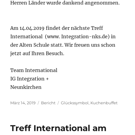
Herren Länder wurde dankend angenommen.
Am 14.04.2019 findet der nächste Treff
International (www. Integration-nks.de) in
der Alten Schule statt. Wir freuen uns schon
jetzt auf Ihren Besuch.
Team International
IG Integration +
Neunkirchen
Veröffentlicht
Kategorien
Schlagwörter
März 14, 2019
Bericht
Glückssymbol
,
Kuchenbuffet
am
Treff International am