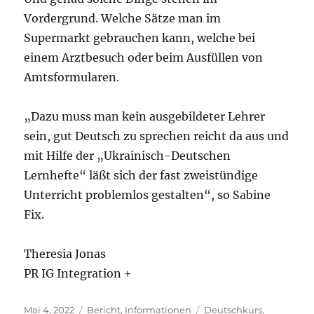
Vordergrund. Welche Sätze man im
Supermarkt gebrauchen kann, welche bei
einem Arztbesuch oder beim Ausfüllen von
Amtsformularen.
„Dazu muss man kein ausgebildeter Lehrer
sein, gut Deutsch zu sprechen reicht da aus und
mit Hilfe der „Ukrainisch-Deutschen
Lernhefte“ läßt sich der fast zweistündige
Unterricht problemlos gestalten“, so Sabine
Fix.
Theresia Jonas
PR IG Integration +
Veröffentlicht
Kategorien
Schlagwörter
Mai 4, 2022
Bericht
,
Informationen
Deutschkurs
,