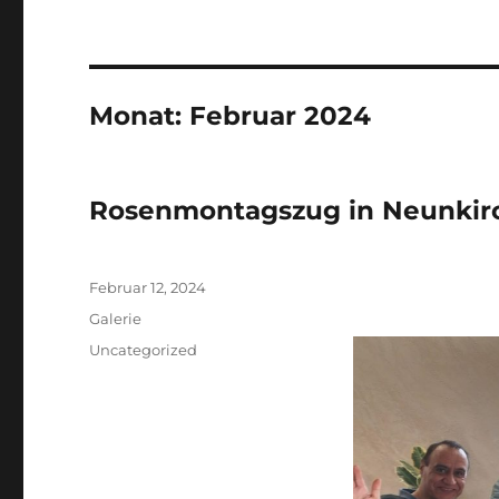
Monat:
Februar 2024
Rosenmontagszug in Neunkir
Veröffentlicht
Februar 12, 2024
am
Format
Galerie
Kategorien
Uncategorized