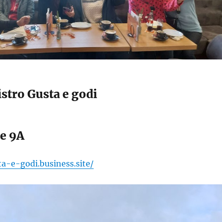
istro Gusta e godi
e 9A
ta-e-godi.business.site/