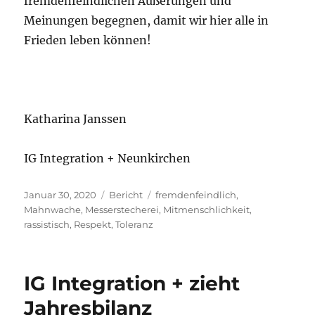
fremdenfeindlichen Äußerungen und
Meinungen begegnen, damit wir hier alle in
Frieden leben können!
Katharina Janssen
IG Integration + Neunkirchen
Veröffentlicht
Kategorien
Schlagwörter
Januar 30, 2020
Bericht
fremdenfeindlich
,
am
Mahnwache
,
Messerstecherei
,
Mitmenschlichkeit
,
rassistisch
,
Respekt
,
Toleranz
IG Integration + zieht
Jahresbilanz