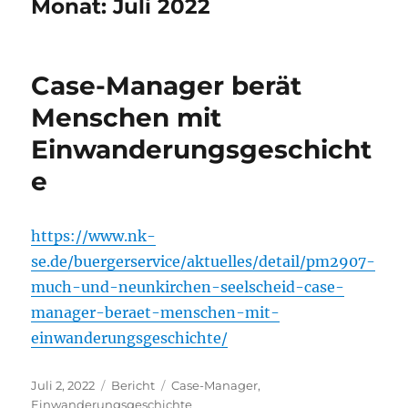
Monat:
Juli 2022
Case-Manager berät
Menschen mit
Einwanderungsgeschicht
e
https://www.nk-
se.de/buergerservice/aktuelles/detail/pm2907-
much-und-neunkirchen-seelscheid-case-
manager-beraet-menschen-mit-
einwanderungsgeschichte/
Veröffentlicht
Kategorien
Schlagwörter
Juli 2, 2022
Bericht
Case-Manager
,
am
Einwanderungsgeschichte