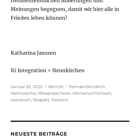
fremdenfeindlichen Äußerungen und
Meinungen begegnen, damit wir hier alle in
Frieden leben können!
Katharina Janssen
IG Integration + Neunkirchen
Veröffentlicht
Kategorien
Schlagwörter
Januar 30, 2020
Bericht
fremdenfeindlich
,
am
Mahnwache
,
Messerstecherei
,
Mitmenschlichkeit
,
rassistisch
,
Respekt
,
Toleranz
NEUESTE BEITRÄGE