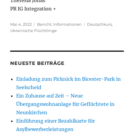
Theresia Jonas
PR IG Integration +
Veröffentlicht
Kategorien
Schlagwörter
Mai 4, 2022
Bericht
,
Informationen
Deutschkurs
,
am
Ukrainische Flüchtlinge
NEUESTE BEITRÄGE
Einladung zum Picknick im Bicester-Park in
Seelscheid
Ein Zuhause auf Zeit – Neue
Übergangswohnanlage für Geflüchtete in
Neunkirchen
Einführung einer Bezahlkarte für
Asylbewerberleistungen