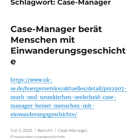
Schlagwort:
Case-Manager
Case-Manager berät
Menschen mit
Einwanderungsgeschicht
e
https://www.nk-
se.de/buergerservice/aktuelles/detail/pm2907-
much-und-neunkirchen-seelscheid-case-
manager-beraet-menschen-mit-
einwanderungsgeschichte/
Veröffentlicht
Kategorien
Schlagwörter
Juli 2, 2022
Bericht
Case-Manager
,
am
Einwanderungsgeschichte