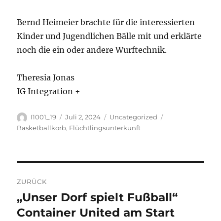
Bernd Heimeier brachte für die interessierten
Kinder und Jugendlichen Bälle mit und erklärte
noch die ein oder andere Wurftechnik.
Theresia Jonas
IG Integration +
Autor
Veröffentlicht
Kategorien
Schlagwörter
I1001_19
Juli 2, 2024
Uncategorized
am
Basketballkorb
,
Flüchtlingsunterkunft
Beitragsnavigation
ZURÜCK
„Unser Dorf spielt Fußball“
Vorheriger
Beitrag:
Container United am Start