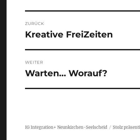
Beitragsnavigation
ZURÜCK
Kreative FreiZeiten
Vorheriger
Beitrag:
WEITER
Warten… Worauf?
Nächster
Beitrag:
IG Integration+ Neunkirchen-Seelscheid
Stolz präsent