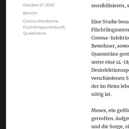
Veröffentlicht
Oktober 27, 2020
sensibilisieren,
am
Kategorien
Bericht
Schlagwörter
Corona-Pandemie
,
Eine Studie besa
Flüchtlingsunterkunft
,
Flüchtlingsunter
Quarantäne
Corona-Infektion
Bewohner, sowohl
Quarantäne geste
unter eine 14-t
Desinfektionssp
verschiedenen S
der im Heim leb
nötig ist.
Moses, ein geflü
getroffen. Aufgr
und die Sorge, 