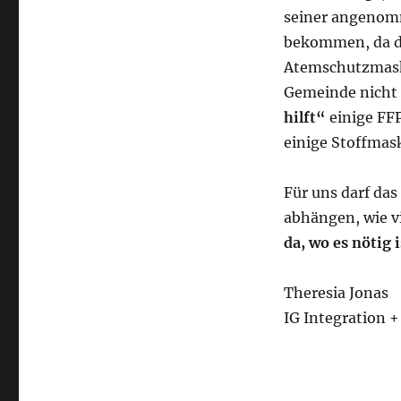
seiner angenom
bekommen, da d
Atemschutzmaske
Gemeinde nicht g
hilft“
einige FF
einige Stoffmask
Für uns darf das
abhängen, wie v
da, wo es nötig 
Theresia Jonas
IG Integration 