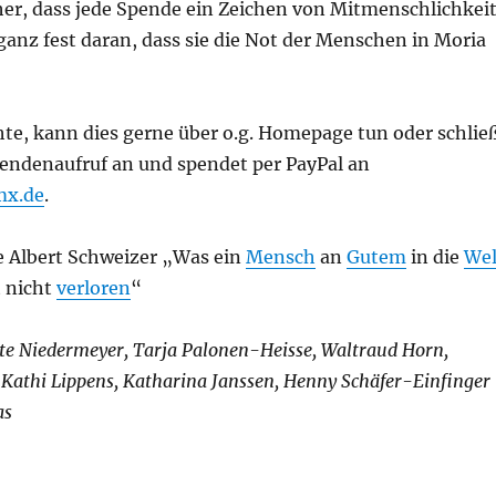
her, dass jede Spende ein Zeichen von Mitmenschlichkei
ganz fest daran, dass sie die Not der Menschen in Moria
te, kann dies gerne über o.g. Homepage tun oder schlie
endenaufruf an und spendet per PayPal an
x.de
.
ie Albert Schweizer „Was ein
Mensch
an
Gutem
in die
Wel
t nicht
verloren
“
tte Niedermeyer, Tarja Palonen-Heisse, Waltraud Horn,
 Kathi Lippens, Katharina Janssen, Henny Schäfer-Einfinger
as