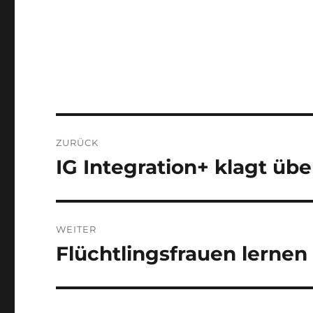
Beitragsnavigation
ZURÜCK
IG Integration+ klagt übe
Vorheriger
Beitrag:
WEITER
Flüchtlingsfrauen lerne
Nächster
Beitrag: