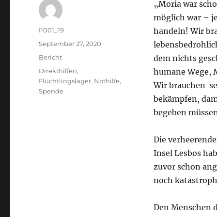
„Moria war scho
möglich war – je
Autor
I1001_19
handeln! Wir br
Veröffentlicht
September 27, 2020
lebensbedrohlich
am
Kategorien
Bericht
dem nichts gesch
Schlagwörter
Direkthilfen
,
humane Wege, Me
Flüchtlingslager
,
Nothilfe
,
Wir brauchen se
Spende
bekämpfen, dami
begeben müssen. 
Die verheerende
Insel Lesbos ha
zuvor schon ang
noch katastroph
Den Menschen do