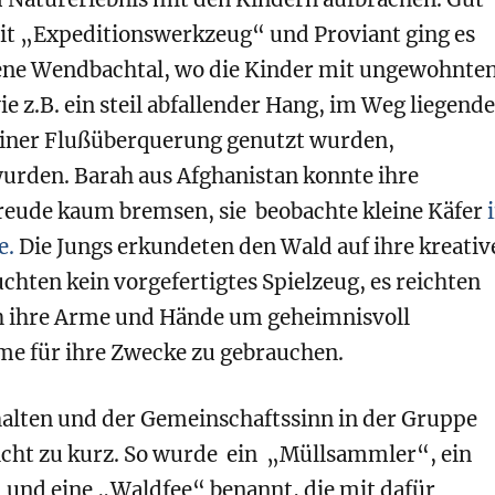
it „Expeditionswerkzeug“ und Proviant ging es
ene Wendbachtal, wo die Kinder mit ungewohnte
ie z.B. ein steil abfallender Hang, im Weg liegend
 einer Flußüberquerung genutzt wurden,
wurden. Barah aus Afghanistan konnte ihre
eude kaum bremsen, sie beobachte kleine Käfer
e.
Die Jungs erkundeten den Wald auf ihre kreativ
uchten kein vorgefertigtes Spielzeug, es reichten
ch ihre Arme und Hände um geheimnisvoll
e für ihre Zwecke zu gebrauchen.
halten und der Gemeinschaftssinn in der Gruppe
cht zu kurz. So wurde ein „Müllsammler“, ein
 und eine „Waldfee“ benannt, die mit dafür