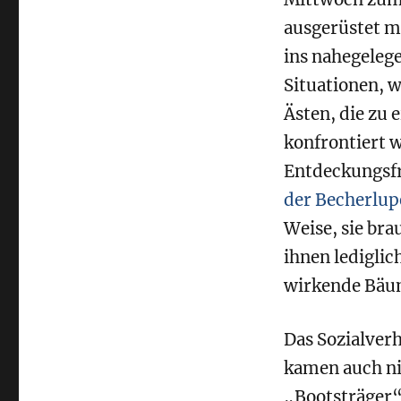
ausgerüstet m
ins nahegeleg
Situationen, w
Ästen, die zu
konfrontiert 
Entdeckungsfr
der Becherlup
Weise, sie bra
ihnen ledigli
wirkende Bäum
Das Sozialver
kamen auch ni
„Bootsträger“