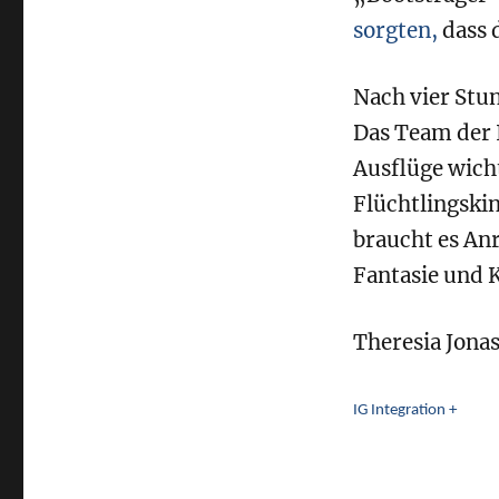
sorgten,
dass 
Nach vier Stu
Das Team der 
Ausflüge wicht
Flüchtlingski
braucht es An
Fantasie und K
Theresia Jona
IG Integration +