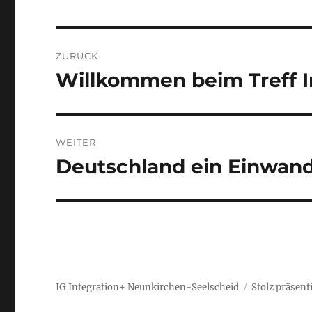
Beitragsnavigation
ZURÜCK
Willkommen beim Treff I
Vorheriger
Beitrag:
WEITER
Deutschland ein Einwan
Nächster
Beitrag:
IG Integration+ Neunkirchen-Seelscheid
Stolz präsent