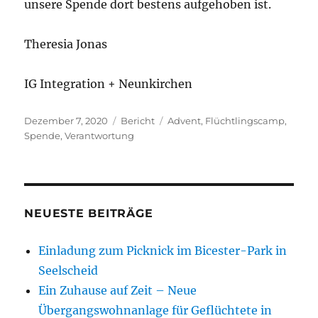
unsere Spende dort bestens aufgehoben ist.
Theresia Jonas
IG Integration + Neunkirchen
Veröffentlicht
Kategorien
Schlagwörter
Dezember 7, 2020
Bericht
Advent
,
Flüchtlingscamp
,
am
Spende
,
Verantwortung
NEUESTE BEITRÄGE
Einladung zum Picknick im Bicester-Park in
Seelscheid
Ein Zuhause auf Zeit – Neue
Übergangswohnanlage für Geflüchtete in