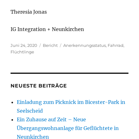
Theresia Jonas
IG Integration + Neunkirchen
Veröffentlicht
Kategorien
Schlagwörter
Juni 24, 2020
Bericht
Anerkennungsstatus
,
Fahrrad
,
am
Flüchtlinge
NEUESTE BEITRÄGE
Einladung zum Picknick im Bicester-Park in
Seelscheid
Ein Zuhause auf Zeit – Neue
Übergangswohnanlage für Geflüchtete in
Neunkirchen