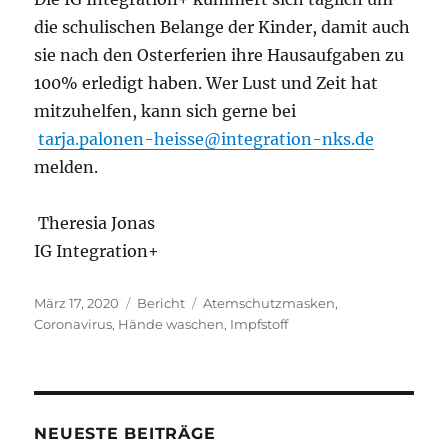
die schulischen Belange der Kinder, damit auch
sie nach den Osterferien ihre Hausaufgaben zu
100% erledigt haben. Wer Lust und Zeit hat
mitzuhelfen, kann sich gerne bei
tarja.palonen-heisse@integration-nks.de
melden.
Theresia Jonas
IG Integration+
Veröffentlicht
Kategorien
Schlagwörter
März 17, 2020
Bericht
Atemschutzmasken
,
am
Coronavirus
,
Hände waschen
,
Impfstoff
NEUESTE BEITRÄGE