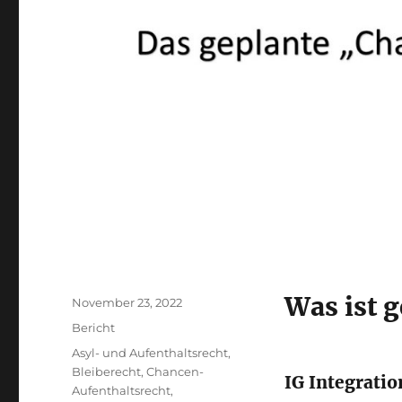
Was ist g
Veröffentlicht
November 23, 2022
am
Kategorien
Bericht
Schlagwörter
Asyl- und Aufenthaltsrecht
,
Bleiberecht
,
Chancen-
IG Integratio
Aufenthaltsrecht
,