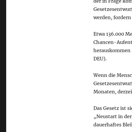
der in Frage kom
Gesetzesentwurf
werden, fordern
Etwa 136.000 M
Chancen-Aufenth
herauskommen (di
DEU).
Wenn die Mensch
Gesetzesentwurf 
Monaten, derzeit
Das Gesetz ist si
„Neustart in der
dauerhaftes Ble