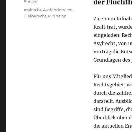
der Flüchtl
Kategorien
Bericht
Schlagwörter
Asylrecht
,
Ausländerrecht
,
Bleiberecht
,
Migration
Zu einem Infoab
Kraft trat, wur
eingeladen. Rec
Asylrecht, von 
Vortrag die Entw
Grundlagen des j
Für uns Mitglied
Rechtsgebiet, w
durch die zahlr
darstellt. Ausb
sind Begriffe, d
Überblick über 
die aktuellen E