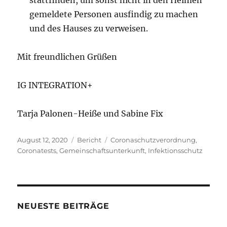
gemeldete Personen ausfindig zu machen
und des Hauses zu verweisen.
Mit freundlichen Grüßen
IG INTEGRATION+
Tarja Palonen-Heiße und Sabine Fix
Veröffentlicht
Kategorien
Schlagwörter
August 12, 2020
Bericht
Coronaschutzverordnung
,
am
Coronatests
,
Gemeinschaftsunterkunft
,
Infektionsschutz
NEUESTE BEITRÄGE