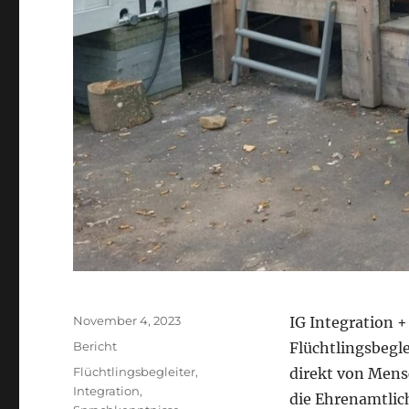
Veröffentlicht
November 4, 2023
IG Integration 
am
Kategorien
Bericht
Flüchtlingsbegle
Schlagwörter
Flüchtlingsbegleiter
,
direkt von Mensc
Integration
,
die Ehrenamtlich