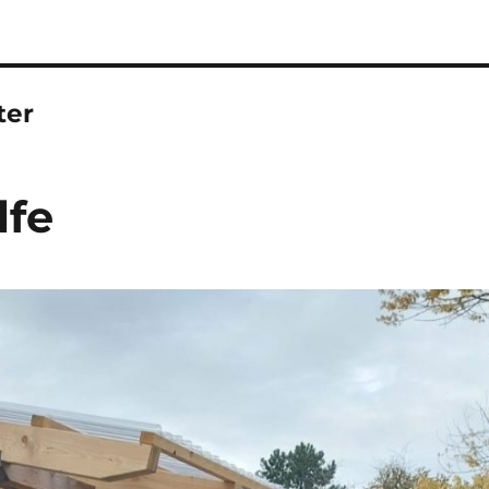
ter
lfe