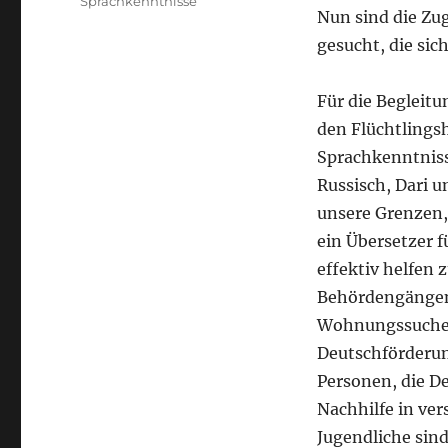
Sprachkenntnisse
Nun sind die Zu
gesucht, die si
Für die Begleit
den Flüchtlings
Sprachkenntniss
Russisch, Dari u
unsere Grenzen,
ein Übersetzer f
effektiv helfen 
Behördengängen
Wohnungssuche, 
Deutschförderun
Personen, die D
Nachhilfe in ve
Jugendliche sin