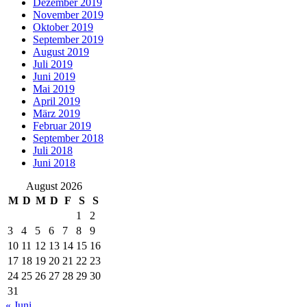
Dezember 2019
November 2019
Oktober 2019
September 2019
August 2019
Juli 2019
Juni 2019
Mai 2019
April 2019
März 2019
Februar 2019
September 2018
Juli 2018
Juni 2018
August 2026
M
D
M
D
F
S
S
1
2
3
4
5
6
7
8
9
10
11
12
13
14
15
16
17
18
19
20
21
22
23
24
25
26
27
28
29
30
31
« Juni