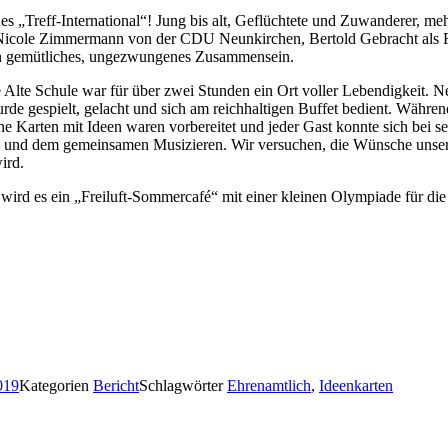
s „Treff-International“! Jung bis alt, Geflüchtete und Zuwanderer, meh
 Nicole Zimmermann von der CDU Neunkirchen, Bertold Gebracht als 
in gemütliches, ungezwungenes Zusammensein.
 Alte Schule war für über zwei Stunden ein Ort voller Lebendigkeit. 
rde gespielt, gelacht und sich am reichhaltigen Buffet bedient. Währe
e Karten mit Ideen waren vorbereitet und jeder Gast konnte sich bei s
 und dem gemeinsamen Musizieren. Wir versuchen, die Wünsche unserer
ird.
l wird es ein „Freiluft-Sommercafé“ mit einer kleinen Olympiade für di
019
Kategorien
Bericht
Schlagwörter
Ehrenamtlich
,
Ideenkarten