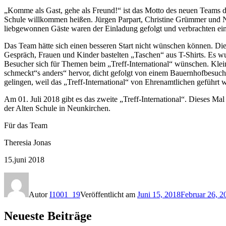
„Komme als Gast, gehe als Freund!“ ist das Motto des neuen Teams de
Schule willkommen heißen. Jürgen Parpart, Christine Grümmer und
liebgewonnen Gäste waren der Einladung gefolgt und verbrachten e
Das Team hätte sich einen besseren Start nicht wünschen können. Die
Gespräch, Frauen und Kinder bastelten „Taschen“ aus T-Shirts. Es wu
Besucher sich für Themen beim „Treff-International“ wünschen. Klein
schmeckt“s anders“ hervor, dicht gefolgt von einem Bauernhofbesuch
gelingen, weil das „Treff-International“ von Ehrenamtlichen geführt w
Am 01. Juli 2018 gibt es das zweite „Treff-International“. Dieses Ma
der Alten Schule in Neunkirchen.
Für das Team
Theresia Jonas
15.juni 2018
Autor
I1001_19
Veröffentlicht am
Juni 15, 2018
Februar 26, 2
Neueste Beiträge