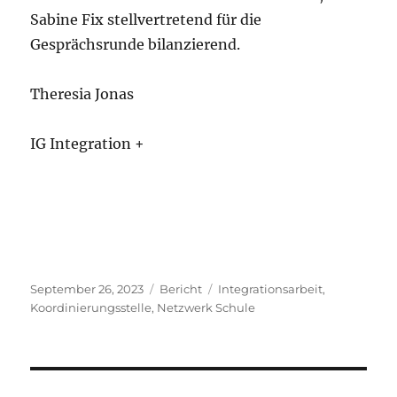
Sabine Fix stellvertretend für die
Gesprächsrunde bilanzierend.
Theresia Jonas
IG Integration +
Veröffentlicht
Kategorien
Schlagwörter
September 26, 2023
Bericht
Integrationsarbeit
,
am
Koordinierungsstelle
,
Netzwerk Schule