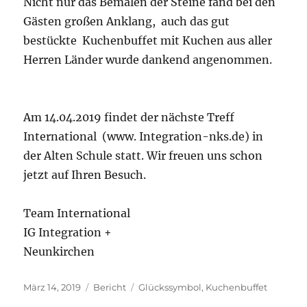
Nicht nur das Bemalen der Steine fand bei den
Gästen großen Anklang, auch das gut
bestückte Kuchenbuffet mit Kuchen aus aller
Herren Länder wurde dankend angenommen.
Am 14.04.2019 findet der nächste Treff
International (www. Integration-nks.de) in
der Alten Schule statt. Wir freuen uns schon
jetzt auf Ihren Besuch.
Team International
IG Integration +
Neunkirchen
Veröffentlicht
Kategorien
Schlagwörter
März 14, 2019
Bericht
Glückssymbol
,
Kuchenbuffet
am