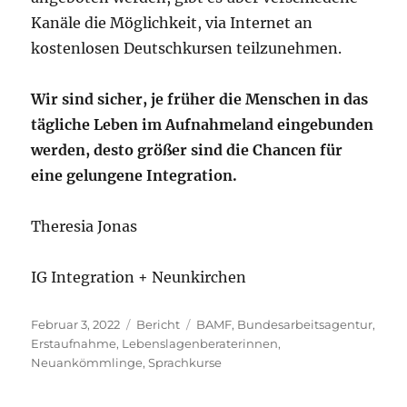
Kanäle die Möglichkeit, via Internet an
kostenlosen Deutschkursen teilzunehmen.
Wir sind sicher, je früher die Menschen in das
tägliche Leben im Aufnahmeland eingebunden
werden, desto größer sind die Chancen für
eine gelungene Integration.
Theresia Jonas
IG Integration + Neunkirchen
Veröffentlicht
Kategorien
Schlagwörter
Februar 3, 2022
Bericht
BAMF
,
Bundesarbeitsagentur
,
am
Erstaufnahme
,
Lebenslagenberaterinnen
,
Neuankömmlinge
,
Sprachkurse