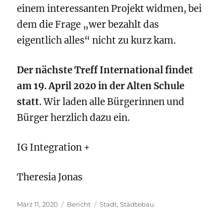
einem interessanten Projekt widmen, bei
dem die Frage „wer bezahlt das
eigentlich alles“ nicht zu kurz kam.
Der nächste Treff International findet
am 19. April 2020 in der Alten Schule
statt
. Wir laden alle Bürgerinnen und
Bürger herzlich dazu ein.
IG Integration +
Theresia Jonas
Veröffentlicht
Kategorien
Schlagwörter
März 11, 2020
Bericht
Stadt
,
Städtebau
am