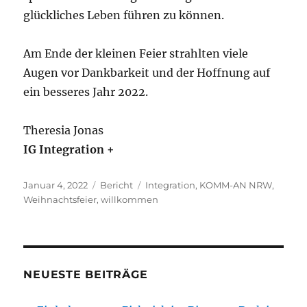
glückliches Leben führen zu können.
Am Ende der kleinen Feier strahlten viele
Augen vor Dankbarkeit und der Hoffnung auf
ein besseres Jahr 2022.
Theresia Jonas
IG Integration +
Veröffentlicht
Kategorien
Schlagwörter
Januar 4, 2022
Bericht
Integration
,
KOMM-AN NRW
,
am
Weihnachtsfeier
,
willkommen
NEUESTE BEITRÄGE