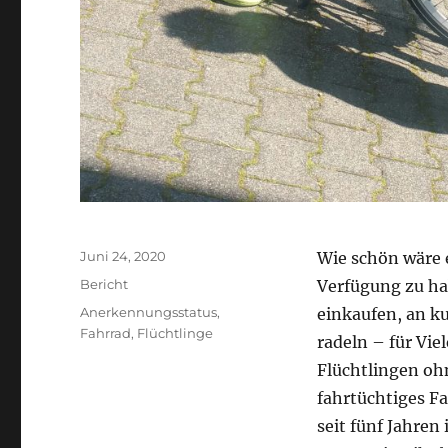
Veröffentlicht
Juni 24, 2020
Wie schön wäre e
am
Kategorien
Bericht
Verfügung zu ha
Schlagwörter
Anerkennungsstatus
,
einkaufen, an k
Fahrrad
,
Flüchtlinge
radeln – für Vie
Flüchtlingen oh
fahrtüchtiges Fa
seit fünf Jahren