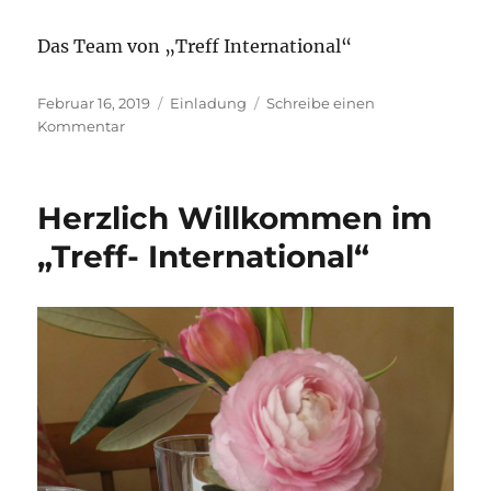
Das Team von „Treff International“
Veröffentlicht
Kategorien
Februar 16, 2019
Einladung
Schreibe einen
am
zu
Kommentar
Treff
International
am
Herzlich Willkommen im
17.02.2019
„Treff- International“