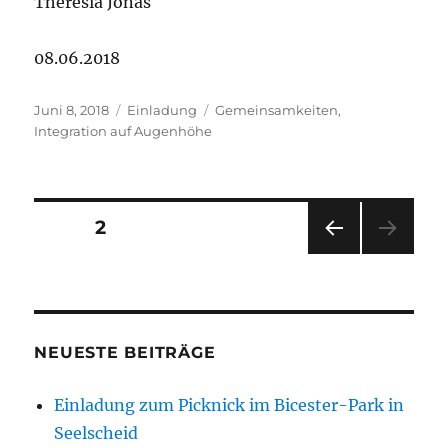
Theresia Jonas
08.06.2018
Veröffentlicht
Kategorien
Schlagwörter
Juni 8, 2018
Einladung
Gemeinsamkeiten
,
am
Integration auf Augenhöhe
Beitragsnavigation
SEITE
2
VOR
HERI
GE
SEIT
E
NEUESTE BEITRÄGE
Einladung zum Picknick im Bicester-Park in
Seelscheid