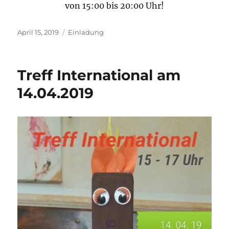
von
15:00 bis 20:00 Uhr!
Veröffentlicht
Kategorien
April 15, 2019
Einladung
am
Treff International am
14.04.2019