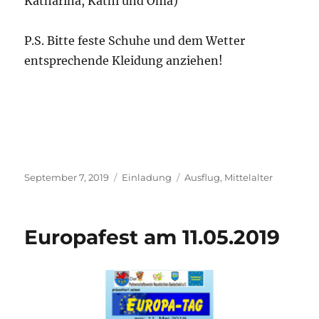
Katharina, Kathi und Oma)
P.S. Bitte feste Schuhe und dem Wetter
entsprechende Kleidung anziehen!
Veröffentlicht
Kategorien
Schlagwörter
September 7, 2019
Einladung
Ausflug
,
Mittelalter
am
Europafest am 11.05.2019