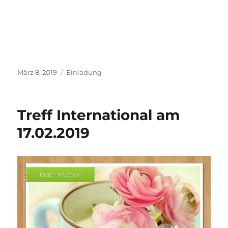
Veröffentlicht
Kategorien
März 8, 2019
Einladung
am
Treff International am
17.02.2019