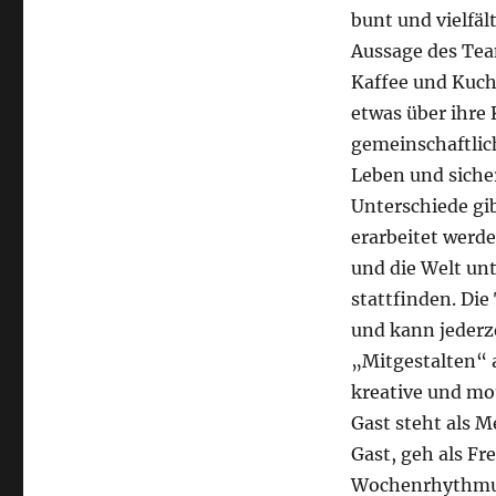
bunt und vielfäl
Aussage des Tea
Kaffee und Kuch
etwas über ihre 
gemeinschaftlich
Leben und siche
Unterschiede g
erarbeitet werde
und die Welt un
stattfinden. Die
und kann jederze
„Mitgestalten“ a
kreative und mot
Gast steht als 
Gast, geh als Fre
Wochenrhythmus