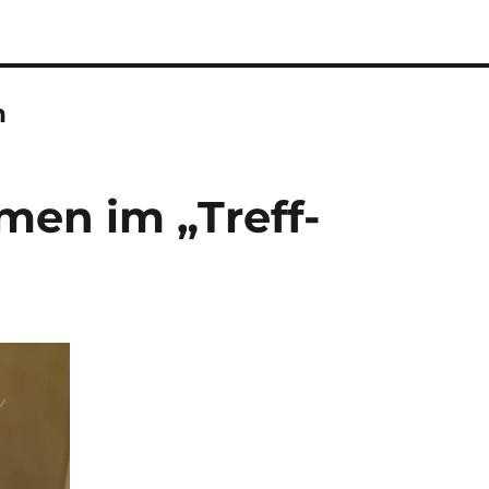
n
men im „Treff-