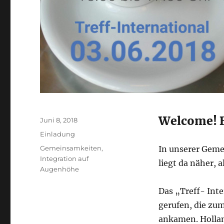
Welcome! B
Veröffentlicht
Juni 8, 2018
am
Kategorien
Einladung
Schlagwörter
Gemeinsamkeiten
,
In unserer Geme
Integration auf
liegt da näher, 
Augenhöhe
Das „Treff- Int
gerufen, die zu
ankamen. Hollan