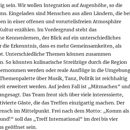
tig sein. Wir wollen Integration auf Augenhöhe, so die
ms. Eingeladen sind Menschen aus allen Ländern, die be
en in einer offenen und vorurteilsfreien Atmosphäre
Kultur erzählen. Im Vordergrund steht das
e Kennenlernen, der Blick auf ein unterschiedliches
r die Erkenntnis, dass es mehr Gemeinsamkeiten, als
ibt. Unterschiedliche Themen können zusammen
n. So könnten kulinarische Streifzüge durch die Region
ternommen werden oder reale Ausflüge in die Umgebun
 Themenpalette über Musik, Tanz, Politik ist reichhaltig
it erweitert werden. Auf jeden Fall ist „Mitmachen“ un
ngesagt. Das Team freut sich über viele interessierte,
ivierte Gäste, die das Treffen einzigartig machen. Der
Mensch im Mittelpunkt. Frei nach dem Motto: „Komm als
und!“ soll das „Treff International“ im drei bis vier
 geöffnet sein.