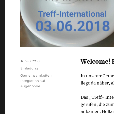
Welcome! B
Veröffentlicht
Juni 8, 2018
am
Kategorien
Einladung
Schlagwörter
Gemeinsamkeiten
,
In unserer Geme
Integration auf
liegt da näher, 
Augenhöhe
Das „Treff- Int
gerufen, die zu
ankamen. Hollan