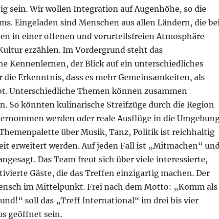
tig sein. Wir wollen Integration auf Augenhöhe, so die
ms. Eingeladen sind Menschen aus allen Ländern, die be
en in einer offenen und vorurteilsfreien Atmosphäre
Kultur erzählen. Im Vordergrund steht das
e Kennenlernen, der Blick auf ein unterschiedliches
r die Erkenntnis, dass es mehr Gemeinsamkeiten, als
ibt. Unterschiedliche Themen können zusammen
n. So könnten kulinarische Streifzüge durch die Region
ternommen werden oder reale Ausflüge in die Umgebun
 Themenpalette über Musik, Tanz, Politik ist reichhaltig
it erweitert werden. Auf jeden Fall ist „Mitmachen“ un
ngesagt. Das Team freut sich über viele interessierte,
ivierte Gäste, die das Treffen einzigartig machen. Der
Mensch im Mittelpunkt. Frei nach dem Motto: „Komm als
und!“ soll das „Treff International“ im drei bis vier
 geöffnet sein.