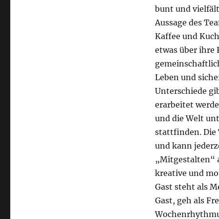
bunt und vielfäl
Aussage des Tea
Kaffee und Kuch
etwas über ihre 
gemeinschaftlich
Leben und siche
Unterschiede g
erarbeitet werde
und die Welt un
stattfinden. Die
und kann jederze
„Mitgestalten“ a
kreative und mot
Gast steht als 
Gast, geh als Fre
Wochenrhythmus