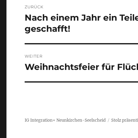
Beitragsnavigation
ZURÜCK
Nach einem Jahr ein Teile
Vorheriger
Beitrag:
geschafft!
WEITER
Weihnachtsfeier für Flüc
Nächster
Beitrag:
IG Integration+ Neunkirchen-Seelscheid
Stolz präsent