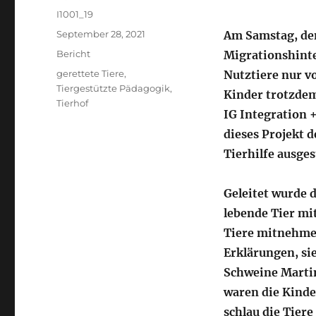
Autor
I1001_19
Veröffentlicht
September 28, 2021
Am Samstag, den
am
Kategorien
Bericht
Migrationshinte
Schlagwörter
gerettete Tiere
,
Nutztiere nur v
Tiergestützte Pädagogik
,
Kinder trotzdem
Tierhof
IG Integration
dieses Projekt 
Tierhilfe ausges
Geleitet wurde d
lebende Tier mi
Tiere mitnehmen
Erklärungen, sie
Schweine Marti
waren die Kinde
schlau die Tier