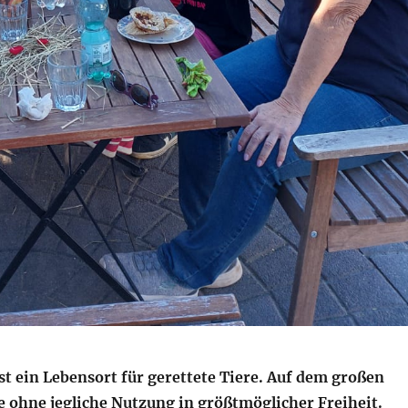
st ein Lebensort für gerettete Tiere. Auf dem großen
re ohne jegliche Nutzung in größtmöglicher Freiheit.