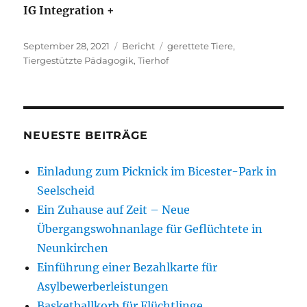
IG Integration +
Veröffentlicht
Kategorien
Schlagwörter
September 28, 2021
Bericht
gerettete Tiere
,
am
Tiergestützte Pädagogik
,
Tierhof
NEUESTE BEITRÄGE
Einladung zum Picknick im Bicester-Park in
Seelscheid
Ein Zuhause auf Zeit – Neue
Übergangswohnanlage für Geflüchtete in
Neunkirchen
Einführung einer Bezahlkarte für
Asylbewerberleistungen
Basketballkorb für Flüchtlinge