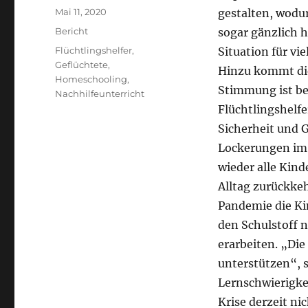
Veröffentlicht
Mai 11, 2020
gestalten, wodu
am
Kategorien
Bericht
sogar gänzlich h
Schlagwörter
Flüchtlingshelfer
,
Situation für vi
Geflüchtete
,
Hinzu kommt die 
Homeschooling
,
Stimmung ist bei
Nachhilfeunterricht
Flüchtlingshelfe
Sicherheit und 
Lockerungen im 
wieder alle Kin
Alltag zurückke
Pandemie die Ki
den Schulstoff 
erarbeiten. „Die
unterstützen“, s
Lernschwierigke
Krise derzeit ni