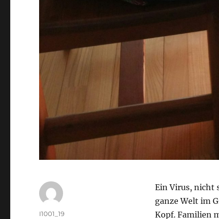
Ein Virus, nicht
ganze Welt im Gr
Autor
I1001_19
Kopf. Familien 