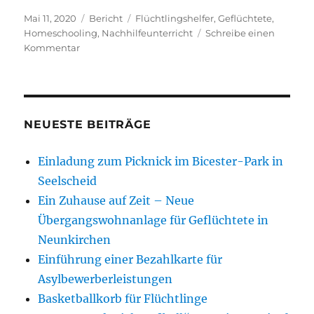
Veröffentlicht
Kategorien
Schlagwörter
Mai 11, 2020
Bericht
Flüchtlingshelfer
,
Geflüchtete
,
am
Homeschooling
,
Nachhilfeunterricht
Schreibe einen
zu
Kommentar
IG
Integration
+
unterstützt
Homeschooling
NEUESTE BEITRÄGE
Einladung zum Picknick im Bicester-Park in
Seelscheid
Ein Zuhause auf Zeit – Neue
Übergangswohnanlage für Geflüchtete in
Neunkirchen
Einführung einer Bezahlkarte für
Asylbewerberleistungen
Basketballkorb für Flüchtlinge