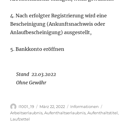
4. Nach erfolgter Registrierung wird eine
Bescheinigung (Ankunftsnachweis oder
Anlaufbescheinigung) ausgestellt,
5. Bankkonto eröffnen
Stand 22.03.2022
Ohne Gewähr
Autor
Veröffentlicht
Kategorien
Schlagwörter
I1001_19
März 22, 2022
Informationen
am
Arbeitserlaubnis
,
Aufenthaltserlaubnis
,
Aufenthaltstitel
,
Laufzettel