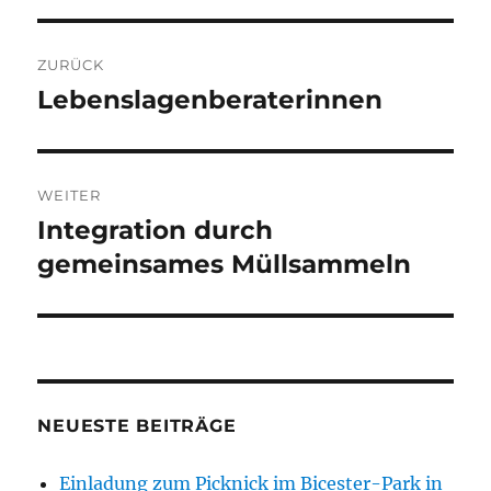
Beitragsnavigation
ZURÜCK
Lebenslagenberaterinnen
Vorheriger
Beitrag:
WEITER
Integration durch
Nächster
Beitrag:
gemeinsames Müllsammeln
NEUESTE BEITRÄGE
Einladung zum Picknick im Bicester-Park in