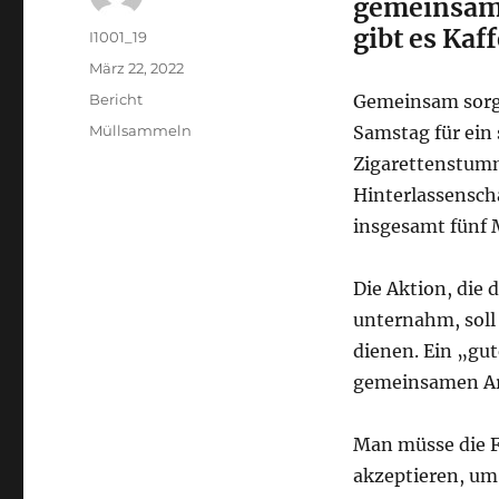
gemeinsam 
gibt es Kaf
Autor
I1001_19
Veröffentlicht
März 22, 2022
am
Kategorien
Bericht
Gemeinsam sorgt
Schlagwörter
Müllsammeln
Samstag für ein
Zigarettenstumm
Hinterlassensch
insgesamt fünf 
Die Aktion, die 
unternahm, soll 
dienen. Ein „gu
gemeinsamen Arb
Man müsse die F
akzeptieren, um 