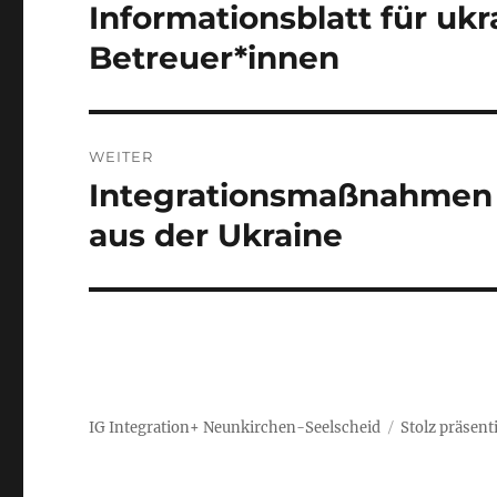
Informationsblatt für uk
Vorheriger
Beitrag:
Betreuer*innen
WEITER
Integrationsmaßnahmen 
Nächster
Beitrag:
aus der Ukraine
IG Integration+ Neunkirchen-Seelscheid
Stolz präsent