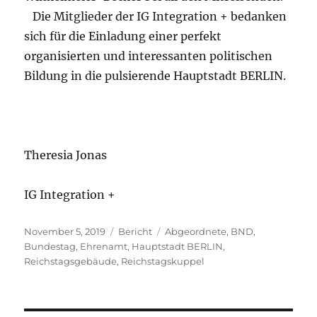
Die Mitglieder der IG Integration + bedanken
sich für die Einladung einer perfekt
organisierten und interessanten politischen
Bildung in die pulsierende Hauptstadt BERLIN.
Theresia Jonas
IG Integration +
Veröffentlicht
Kategorien
Schlagwörter
November 5, 2019
Bericht
Abgeordnete
,
BND
,
am
Bundestag
,
Ehrenamt
,
Hauptstadt BERLIN
,
Reichstagsgebäude
,
Reichstagskuppel