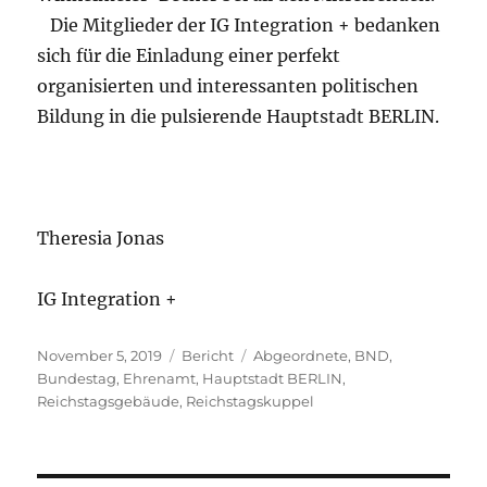
Die Mitglieder der IG Integration + bedanken
sich für die Einladung einer perfekt
organisierten und interessanten politischen
Bildung in die pulsierende Hauptstadt BERLIN.
Theresia Jonas
IG Integration +
Veröffentlicht
Kategorien
Schlagwörter
November 5, 2019
Bericht
Abgeordnete
,
BND
,
am
Bundestag
,
Ehrenamt
,
Hauptstadt BERLIN
,
Reichstagsgebäude
,
Reichstagskuppel