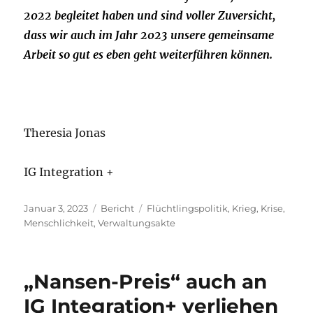
2022 begleitet haben und sind voller Zuversicht,
dass wir auch im Jahr 2023 unsere gemeinsame
Arbeit so gut es eben geht weiterführen können.
Theresia Jonas
IG Integration +
Veröffentlicht
Kategorien
Schlagwörter
Januar 3, 2023
Bericht
Flüchtlingspolitik
,
Krieg
,
Krise
,
am
Menschlichkeit
,
Verwaltungsakte
„Nansen-Preis“ auch an
IG Integration+ verliehen