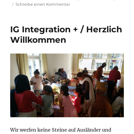
am
zu
Schreibe einen Kommentar
Gründung
Flüchtlingsrat
Rhein-
IG Integration + / Herzlich
Sieg
e.V.
Willkommen
Wir werfen keine Steine auf Ausländer und