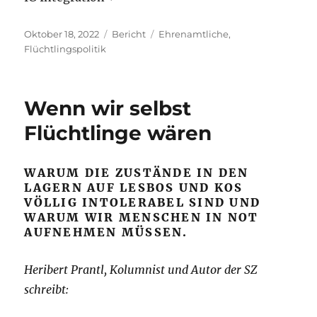
Veröffentlicht
Kategorien
Schlagwörter
Oktober 18, 2022
Bericht
Ehrenamtliche
,
am
Flüchtlingspolitik
Wenn wir selbst
Flüchtlinge wären
WARUM DIE ZUSTÄNDE IN DEN
LAGERN AUF LESBOS UND KOS
VÖLLIG INTOLERABEL SIND UND
WARUM WIR MENSCHEN IN NOT
AUFNEHMEN MÜSSEN.
Heribert Prantl, Kolumnist und Autor der SZ
schreibt: