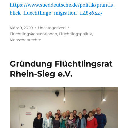
https://www.sueddeutsche.de/politik/prantls-
blick-fluechtlinge-migration-1.4836423
Veröffentlicht
Kategorien
Schlagwörter
März 9, 2020
Uncategorized
am
Flüchtlingskonventionen
,
Flüchtlingspolitik
,
Menschenrechte
Gründung Flüchtlingsrat
Rhein-Sieg e.V.