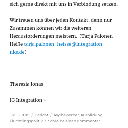
sich gerne direkt mit uns in Verbindung setzen.
Wir freuen uns über jeden Kontakt, denn nur
Zusammen können wir die weiteren
Herausforderungen meistern. (Tarja Palonen-
Heiße
tarja.palonen-heisse@integration-
nks.de
)
Theresia Jonas
IG Integration +
Veröffentlicht
Kategorien
Schlagwörter
Juli 5, 2019
Bericht
Asylbewerber
,
Ausbildung
,
am
zu
Flüchtlingspolitik
Schreibe einen Kommentar
IG