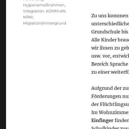
Hygienemaßnahmen
,
Integration
,
KOMM-AN
Zu uns kommen 
NRW
,
Migrationshintergrund
unterschiedlich
Grundschule bis 
Alle Kinder bra
wir ihnen zu geb
usw. vor, entwi
Bereich Sprache
zu einer weiterf
Aufgrund der z
Förderungen nu
der Flüchtlings
Im Wohnzimmer 
Einfinger
finden
Schulkinder zu