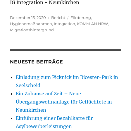
IG Integration + Neunkirchen
Veröffentlicht
Kategorien
Schlagwörter
Dezember 15, 2020
Bericht
Förderung
,
am
Hygienemaßnahmen
,
Integration
,
KOMM-AN NRW
,
Migrationshintergrund
NEUESTE BEITRÄGE
Einladung zum Picknick im Bicester-Park in
Seelscheid
Ein Zuhause auf Zeit – Neue
Übergangswohnanlage für Geflüchtete in
Neunkirchen
Einführung einer Bezahlkarte für
Asylbewerberleistungen