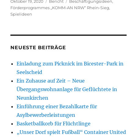
Veröffentlicht
Kategorien
Schlagwörter
Oktober 19, 2020
Bericht
Beschäftigungsideen
,
am
Förderprogrammes „KOMM-AN NRW“ Rhein-Sieg
,
Spielideen
NEUESTE BEITRÄGE
Einladung zum Picknick im Bicester-Park in
Seelscheid
Ein Zuhause auf Zeit – Neue
Übergangswohnanlage für Geflüchtete in
Neunkirchen
Einführung einer Bezahlkarte für
Asylbewerberleistungen
Basketballkorb für Flüchtlinge
„Unser Dorf spielt Fußball“ Container United