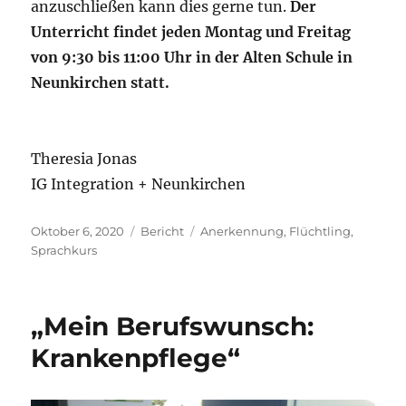
anzuschließen kann dies gerne tun.
Der
Unterricht findet jeden Montag und Freitag
von 9:30 bis 11:00 Uhr in der Alten Schule in
Neunkirchen statt.
Theresia Jonas
IG Integration + Neunkirchen
Veröffentlicht
Kategorien
Schlagwörter
Oktober 6, 2020
Bericht
Anerkennung
,
Flüchtling
,
am
Sprachkurs
„Mein Berufswunsch:
Krankenpflege“