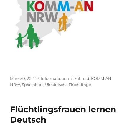
Veröffentlicht
Kategorien
Schlagwörter
März 30, 2022
Informationen
Fahrrad
,
KOMM-AN
am
NRW
,
Sprachkurs
,
Ukrainische Flüchtlinge
Flüchtlingsfrauen lernen
Deutsch