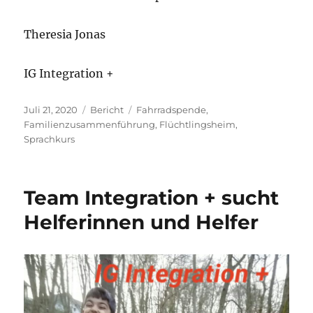
Theresia Jonas
IG Integration +
Veröffentlicht
Kategorien
Schlagwörter
Juli 21, 2020
Bericht
Fahrradspende
,
am
Familienzusammenführung
,
Flüchtlingsheim
,
Sprachkurs
Team Integration + sucht
Helferinnen und Helfer