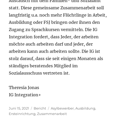
Austausch mit dem Familien- und Sozialamt
statt. Diese gemeinsame Zusammenarbeit soll
langfristig u.a. noch mehr Flüchtlinge in Arbeit,
Ausbildung oder FSJ bringen oder ihnen den
Zugang zu Sprachkursen vermitteln. Die IG
Integration fordert, dass Jeder, der arbeiten
möchte auch arbeiten darf und jeder, der
arbeiten kann auch arbeiten sollte. Die IG ist
stolz darauf, dass sie seit einigen Monaten als
ständiges beratendes Mitglied im
Sozialausschuss vertreten ist.
Theresia Jonas
IG Integration+
Veröffentlicht
Kategorien
Schlagwörter
Juni 15, 2021
Bericht
Asylbewerber
,
Ausbildung
,
am
Ersteinrichtung
,
Zusammenarbeit