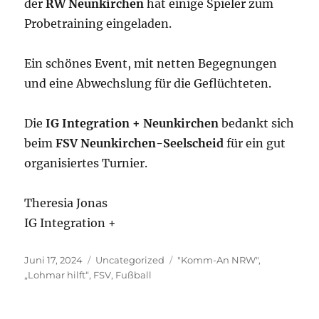
der
RW Neunkirchen
hat einige Spieler zum
Probetraining eingeladen.
Ein schönes Event, mit netten Begegnungen
und eine Abwechslung für die Geflüchteten.
Die
IG Integration + Neunkirchen
bedankt sich
beim
FSV Neunkirchen-Seelscheid
für ein gut
organisiertes Turnier.
Theresia Jonas
IG Integration +
Veröffentlicht
Kategorien
Schlagwörter
Juni 17, 2024
Uncategorized
"Komm-An NRW"
,
am
„Lohmar hilft“
,
FSV
,
Fußball