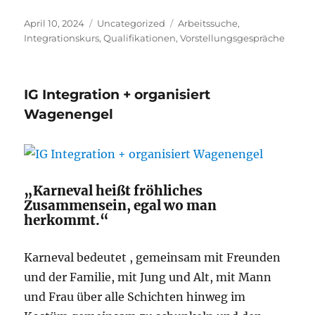
Veröffentlicht
Kategorien
Schlagwörter
April 10, 2024
Uncategorized
Arbeitssuche
,
am
Integrationskurs
,
Qualifikationen
,
Vorstellungsgespräche
IG Integration + organisiert
Wagenengel
„Karneval heißt fröhliches
Zusammensein, egal wo man
herkommt.“
Karneval bedeutet , gemeinsam mit Freunden
und der Familie, mit Jung und Alt, mit Mann
und Frau über alle Schichten hinweg im