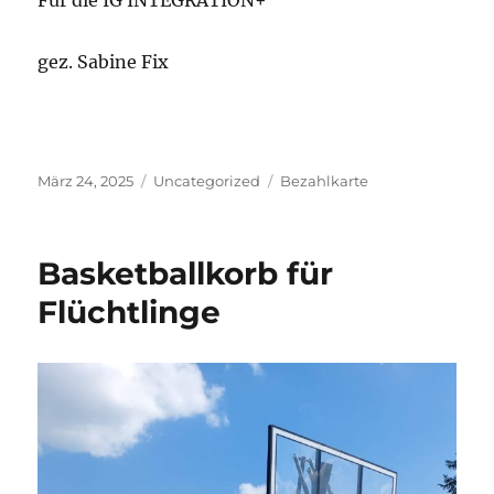
gez. Sabine Fix
Veröffentlicht
Kategorien
Schlagwörter
März 24, 2025
Uncategorized
Bezahlkarte
am
Basketballkorb für
Flüchtlinge