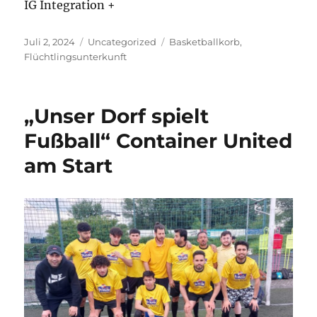
IG Integration +
Veröffentlicht
Kategorien
Schlagwörter
Juli 2, 2024
Uncategorized
Basketballkorb
,
am
Flüchtlingsunterkunft
„Unser Dorf spielt
Fußball“ Container United
am Start